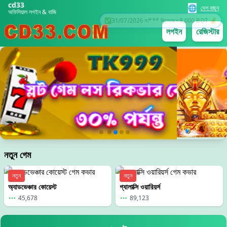
cd33
🌐
দেশ বাছুন
অফিসিয়াল লগইন & বাজি
লগইন
রেজিস্টার
💸
31/07/2026 বে*** বোনাস পেয়েছেন 2,000 BDT 🎉
নতুন গেম
নতুন
নতুন
অ্যাডভেঞ্চার কোয়েস্ট
গ্যালাক্সি ওয়ারিয়র্স
45,678
89,123
31/07/2026 কর*** উত্তোলন সফল 2,900 BDT 💸