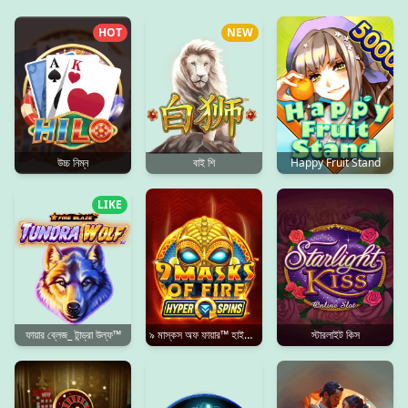
HOT
NEW
উচ্চ নিম্ন
বাই শি
Happy Fruit Stand
LIKE
ফায়ার ব্লেজ_ টান্ড্রা উল্ফ™
৯ মাস্কস অফ ফায়ার™ হাইপারস্পিনস™
স্টারলাইট কিস