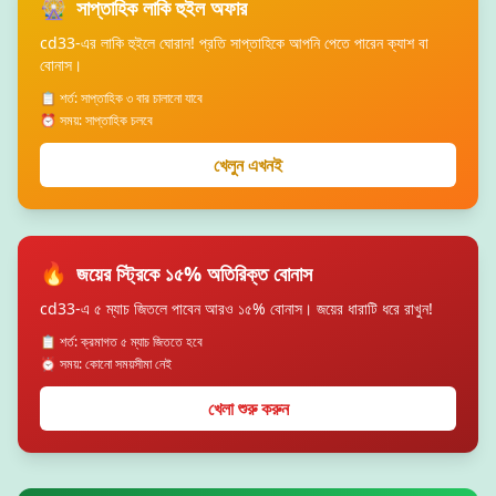
🎡
সাপ্তাহিক লাকি হুইল অফার
cd33-এর লাকি হুইলে ঘোরান! প্রতি সাপ্তাহিকে আপনি পেতে পারেন ক্যাশ বা
বোনাস।
📋 শর্ত: সাপ্তাহিক ৩ বার চালানো যাবে
⏰ সময়: সাপ্তাহিক চলবে
খেলুন এখনই
🔥
জয়ের স্ট্রিকে ১৫% অতিরিক্ত বোনাস
cd33-এ ৫ ম্যাচ জিতলে পাবেন আরও ১৫% বোনাস। জয়ের ধারাটি ধরে রাখুন!
📋 শর্ত: ক্রমাগত ৫ ম্যাচ জিততে হবে
⏰ সময়: কোনো সময়সীমা নেই
খেলা শুরু করুন