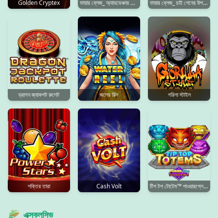
Golden Cryptex
ফায়ার ব্লেজ_ অ্যাডভেঞ্চার ট্রেল™
ফায়ার ব্লেজ_ চাই শেনের উপহার™
ড্রাগন জ্যাকপট রুলেট
জলের রিল
গরিলা স্টাইল
শক্তির তারা
Cash Volt
টিপ টপ টোটেম™ পাওয়ারপ্লে জ্যাকপট
এক্সক্লুসিভ