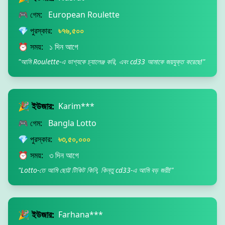
🎮 গেম:
European Roulette
💎 পুরস্কার:
৳৭৬,৫০০
⏰ সময়:
১ দিন আগে
"আমি Roulette-এ ভাগ্যকে চ্যালেঞ্জ করি, এবং cd33 আমাকে জয়যুক্ত করেছে!"
🎉 ইউজার:
Karim***
🎮 গেম:
Bangla Lotto
💎 পুরস্কার:
৳৩,৫০,০০০
⏰ সময়:
৩ দিন আগে
"Lotto-তে আমি ছোট্ট টিকিট কিনি, কিন্তু cd33-এ আমি বড় জয়ী!"
🎉 ইউজার:
Farhana***