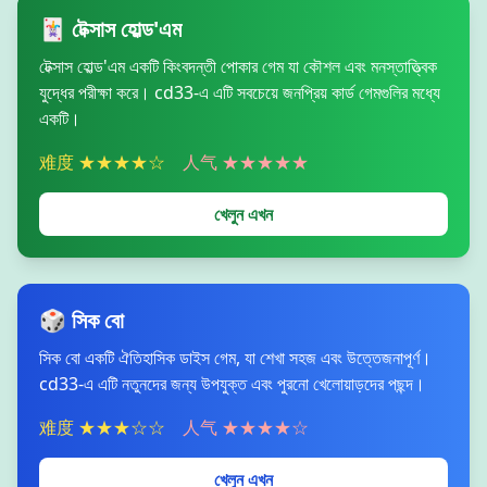
🃏 টেক্সাস হোল্ড'এম
টেক্সাস হোল্ড'এম একটি কিংবদন্তী পোকার গেম যা কৌশল এবং মনস্তাত্ত্বিক
যুদ্ধের পরীক্ষা করে। cd33-এ এটি সবচেয়ে জনপ্রিয় কার্ড গেমগুলির মধ্যে
একটি।
难度 ★★★★☆
人气 ★★★★★
খেলুন এখন
🎲 সিক বো
সিক বো একটি ঐতিহাসিক ডাইস গেম, যা শেখা সহজ এবং উত্তেজনাপূর্ণ।
cd33-এ এটি নতুনদের জন্য উপযুক্ত এবং পুরনো খেলোয়াড়দের পছন্দ।
难度 ★★★☆☆
人气 ★★★★☆
খেলুন এখন