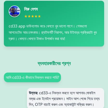
নিরু বেগম
★★★★★
cd33 app ডাউনলোড করে খেলতে খুব ভালো লাগে। গেমগুলো
আপডেটেড আর চমৎকার। প্ল্যাটফর্মটি নিরাপদ, আর উইথড্র প্রক্রিয়াটা খুব
দ্রুত। খেলতে খেলতে টাকাও উপার্জন করা যায়!
ব্যবহারকারীদের প্রশ্ন
আমি cd33-এ কীভাবে নিবন্ধন করতে পারি?
উত্তর:
cd33-এ নিবন্ধন করতে হলে আপনার মোবাইল
নম্বর এবং ইমেইল প্রয়োজন। সাইন আপ পেজে গিয়ে তথ্য
দিন, OTP যাচাই করুন এবং অ্যাকাউন্ট সক্রিয় করুন।