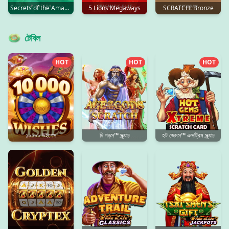
Secrets of the Amazon
5 Lions Megaways
SCRATCH! Bronze
টেবিল
HOT
HOT
HOT
১০০০০ উইশেস
দি গড়স™ স্ক্র্যাচ
হট জেমস™ এক্সট্রিম স্ক্র্যাচ