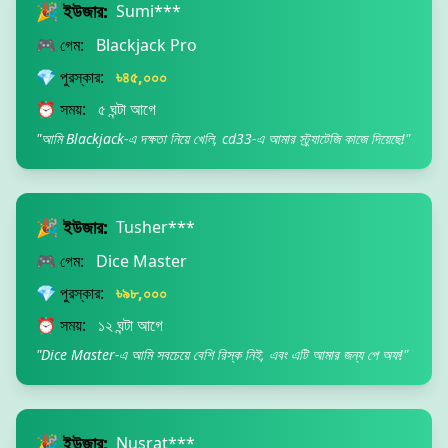
🎉 ইউজার:
Sumi***
🎮 গেম:
Blackjack Pro
💎 পুরস্কার:
৳৪৫,০০০
⏰ সময়:
৫ ঘন্টা আগে
"আমি Blackjack-এ দক্ষতা নিয়ে খেলি, cd33-এ আমার স্ট্র্যাটেজি কাজে দিয়েছে!"
🎉 ইউজার:
Tusher***
🎮 গেম:
Dice Master
💎 পুরস্কার:
৳৯৮,০০০
⏰ সময়:
১২ ঘন্টা আগে
"Dice Master-এ আমি সবচেয়ে বেশি রিস্ক নিই, এবং এটি আমার জন্য পে অফ!"
🎉 ইউজার:
Nusrat***