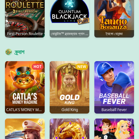
First Person Roulette
কোয়ান্টাম™ ব্ল্যাকজ্যাক প্লাস ইনস্ট্যান্ট প্লে
ট্যাঙ্গো বোনান্জা
ক্র্যাশ
HOT
NEW
CATLA'S MONEY MACHINE
Gold King
Baseball Fever