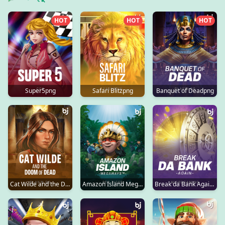
HOT
HOT
HOT
Super5png
Safari Blitzpng
Banquet of Deadpng
Cat Wilde and the Doom of Deadpng
Amazon Island Megawayspng
Break da Bank Againpng