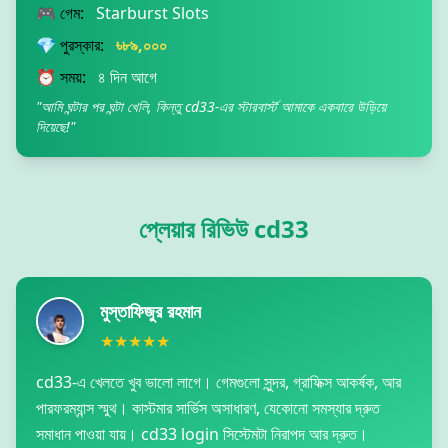
🎮 গেম:
Starburst Slots
💎 পুরস্কার:
৳৮৯,০০০
⏰ সময়:
৪ দিন আগে
"আমি ঘন্টার পর ঘন্টা খেলি, কিন্তু cd33-এর স্টারবার্স্ট আমাকে একবারে উড়িয়ে
দিয়েছে!"
প্লেয়ার রিভিউ cd33
মুস্তাফিজুর রহমান
★★★★★
cd33-এ খেলতে খুব ভালো লাগে। গেমগুলো সুন্দর, গ্রাফিক্স আকর্ষক, আর
পারফরম্যান্স স্মুথ। কাস্টমার সার্ভিস অসাধারণ, যেকোনো সমস্যার দ্রুত
সমাধান পাওয়া যায়। cd33 login সিস্টেমটা নিরাপদ আর দ্রুত।