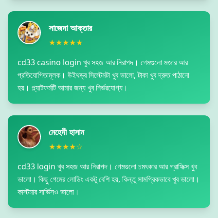
সাজেদা আক্তার
★★★★★
cd33 casino login খুব সহজ আর নিরাপদ। গেমগুলো মজার আর
প্রতিযোগিতামূলক। উইথড্র সিস্টেমটা খুব ভালো, টাকা খুব দ্রুত পাঠানো
হয়। প্ল্যাটফর্মটি আমার জন্য খুব নির্ভরযোগ্য।
মেহেদী হাসান
★★★★☆
cd33 login খুব সহজ আর নিরাপদ। গেমগুলো চমৎকার আর গ্রাফিক্স খুব
ভালো। কিছু গেমের লোডিং একটু বেশি হয়, কিন্তু সামগ্রিকভাবে খুব ভালো।
কাস্টমার সার্ভিসও ভালো।