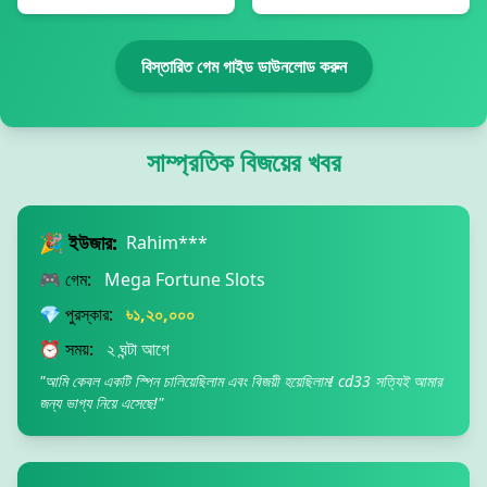
বিস্তারিত গেম গাইড ডাউনলোড করুন
সাম্প্রতিক বিজয়ের খবর
🎉 ইউজার:
Rahim***
🎮 গেম:
Mega Fortune Slots
💎 পুরস্কার:
৳১,২০,০০০
⏰ সময়:
২ ঘন্টা আগে
"আমি কেবল একটি স্পিন চালিয়েছিলাম এবং বিজয়ী হয়েছিলাম! cd33 সত্যিই আমার
জন্য ভাগ্য নিয়ে এসেছে!"