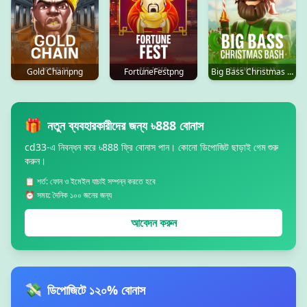
Gold Chainpng
FortuneFestpng
Big Bass Christmas Bashpng
🎁
নতুন ব্যবহারকারীদের জন্য ৳888 বোনাস
cd33-এ নিবন্ধন করে ৳888 ফ্রি বোনাস পান। কোনো ডিপোজিট ছাড়াই গেম শুরু
করুন।
📋 শর্ত: ফোন ও ইমেইল যাচাই সম্পন্ন করতে হবে
⏰ সময়: দৈনিক ১০০ জনের জন্য
আবেদন করুন
💸
ডিপোজিটে ১২০% বোনাস