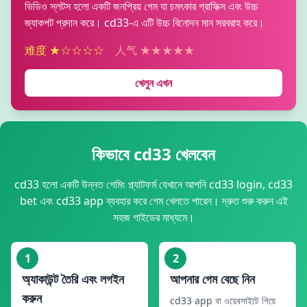
ভিডিও স্লটস হলো একটি জনপ্রিয় গেম যা চমৎকার গ্রাফিক্স এবং উচ্চ
জ্যাকপট প্রদান করে। cd33-এ এটি উচ্চ বিনোদন মান সরবরাহ করে।
难度 ★☆☆☆☆
人气 ★★★★★
খেলুন এখন
কিভাবে cd33 খেলবেন
cd33 হলো একটি উন্নত গেমিং প্ল্যাটফর্ম যেখানে আপনি cd33 login, cd33
bet এবং cd33 app ব্যবহার করে গেম খেলতে পারেন। দ্রুত শুরু করুন এই
সহজ গাইডের মাধ্যমে।
1
2
অ্যাকাউন্ট তৈরি এবং লগইন
আপনার গেম বেছে নিন
করুন
cd33 app বা ওয়েবসাইটে গিয়ে